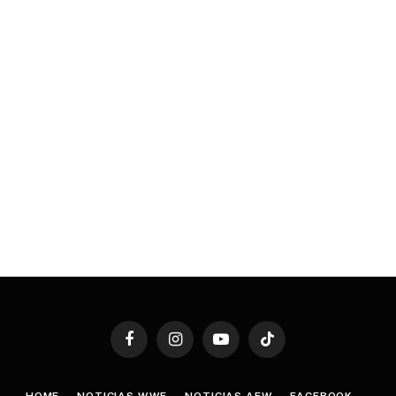
Facebook
Instagram
YouTube
TikTok
HOME
NOTICIAS WWE
NOTICIAS AEW
FACEBOOK