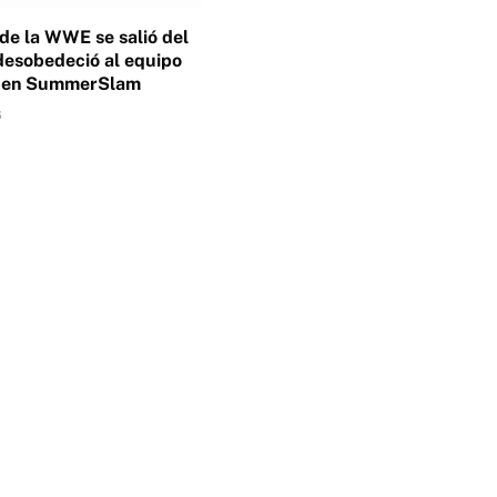
 de la WWE se salió del
desobedeció al equipo
o en SummerSlam
6