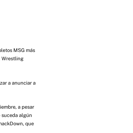
boletos MSG más
l Wrestling
ar a anunciar a
iembre, a pesar
e suceda algún
 SmackDown, que