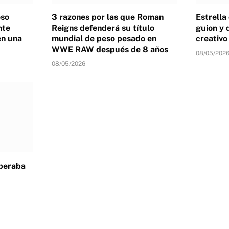
eso
3 razones por las que Roman
Estrella
nte
Reigns defenderá su título
guion y 
en una
mundial de peso pesado en
creativ
WWE RAW después de 8 años
08/05/202
08/05/2026
speraba