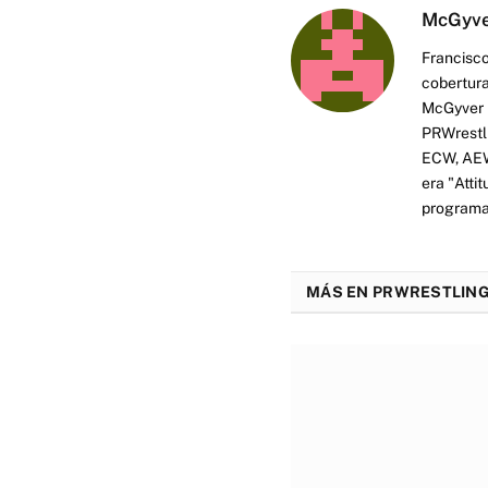
McGyv
Francisco
cobertura
McGyver h
PRWrestli
ECW, AEW 
era "Atti
programas
MÁS EN PRWRESTLING