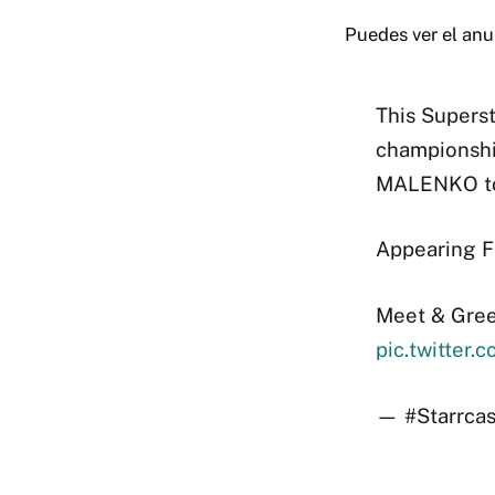
Puedes ver el anu
This Superst
championshi
MALENKO to
Appearing F
Meet & Gree
pic.twitte
— #Starrcas