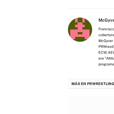
McGyv
Francisco
cobertura
McGyver h
PRWrestli
ECW, AEW 
era "Atti
programas
MÁS EN PRWRESTLING