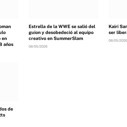
Roman
Estrella de la WWE se salió del
Kairi Sa
ulo
guion y desobedeció al equipo
ser lib
 en
creativo en SummerSlam
08/05/202
8 años
08/05/2026
dos de
tts