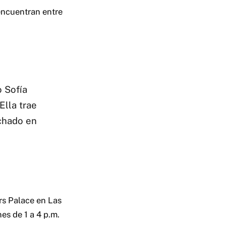
encuentran entre
o Sofía
Ella trae
chado en
rs Palace en Las
es de 1 a 4 p.m.