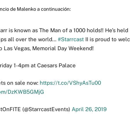
ncio de Malenko a continuación:
arr is known as The Man of a 1000 holds!! He’s held
ps all over the world…
#Starrcast
II is proud to w
 Las Vegas, Memorial Day Weekend!
riday 1-4pm at Caesars Palace
ts on sale now:
https://t.co/VShyAsTu00
r.com/DzKWB5GMjG
tOnFITE (@StarrcastEvents)
April 26, 2019