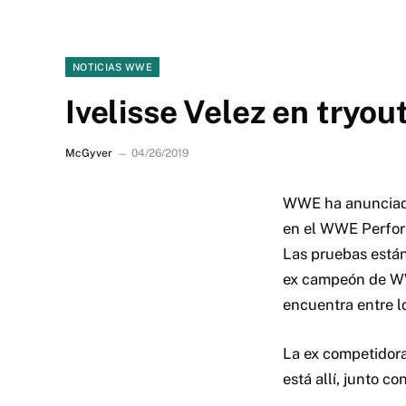
NOTICIAS WWE
Ivelisse Velez en try
McGyver
04/26/2019
WWE ha anunciado
en el WWE Perform
Las pruebas están 
ex campeón de WW
encuentra entre l
La ex competidor
está allí, junto c