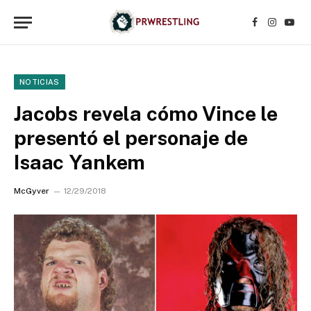
Facebook
Instagr
YouT
NOTICIAS
Jacobs revela cómo Vince le
presentó el personaje de
Isaac Yankem
McGyver
12/29/2018