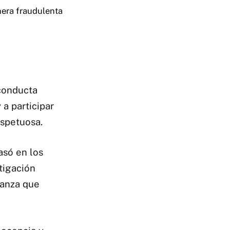
nera fraudulenta
conducta
a participar
espetuosa.
asó en los
tigación
ianza que