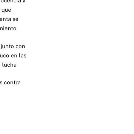
nocencia y
s que
enta se
miento.
 junto con
ruco en las
 lucha.
s contra
.