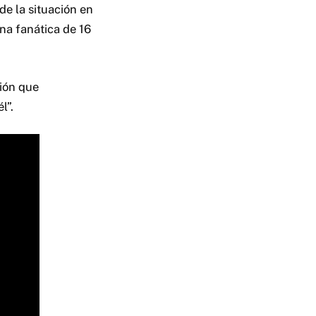
de la situación en
na fanática de 16
ión que
l”.