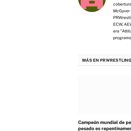
cobertura
McGyver h
PRWrestli
ECW, AEW 
era "Atti
programas
MÁS EN PRWRESTLING
Campeón mundial de p
pesado es repentiname