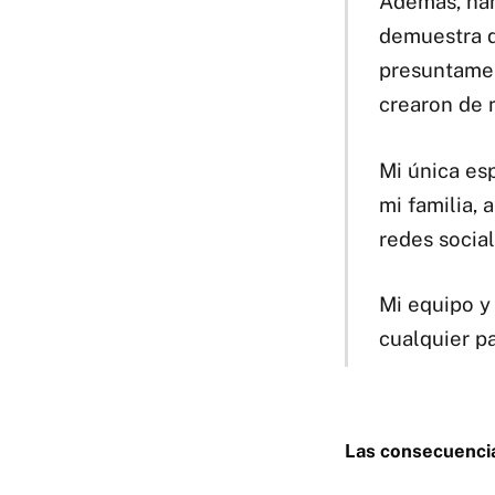
Además, han
demuestra q
presuntamen
crearon de 
Mi única es
mi familia,
redes social
Mi equipo y
cualquier p
Las consecuencia