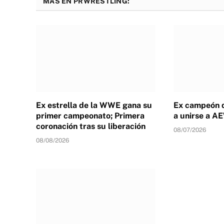
MÁS EN PRWRESTLING:
Ex estrella de la WWE gana su
Ex campeón 
primer campeonato; Primera
a unirse a A
coronación tras su liberación
08/07/2026
08/08/2026