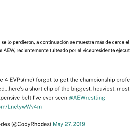
 se lo perdieron, a continuación se muestra más de cerca el 
 AEW, recientemente tuiteado por el vicepresidente ejecu
he 4 EVPs(me) forgot to get the championship profe
…here’s a short clip of the biggest, heaviest, most
pensive belt I’ve ever seen
@AEWrestling
.com/LnelywWv4m
des (@CodyRhodes)
May 27, 2019