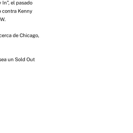
 In”, el pasado
o contra Kenny
EW.
 cerca de Chicago,
 sea un Sold Out