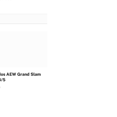
dos AEW Grand Slam
8/5
6