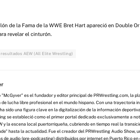
lón de la Fama de la WWE Bret Hart apareció en Double Or 
a revelar el cinturón.
 resultados AEW (All Elite Wrestling)
er
 "McGyver" es el fundador y editor principal de PRWrestling.com, la pl
 de lucha libre profesional en el mundo hispano. Con una trayectoria i
a sido una figura clave en la digitalización de la información deportiva
ng se estableció como el primer portal dedicado exclusivamente a no
y la escena local puertorriqueña, cubriendo en tiempo real la transició
tude" hasta la actualidad. Fue el creador del PRWrestling Audio Show, u
 de audio (pre-podcasting) distribuidos por internet en Puerto Rico en 