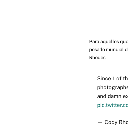
Para aquellos que
pesado mundial de
Rhodes.
Since 1 of t
photographed
and damn ex
pic.twitter
— Cody Rho