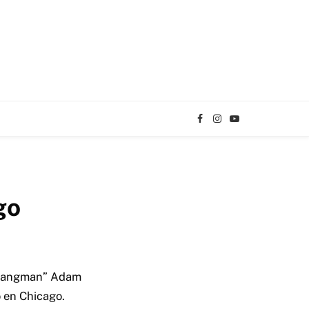
Facebook
Instagram
YouTube
TikTok
go
 “Hangman” Adam
o en Chicago.