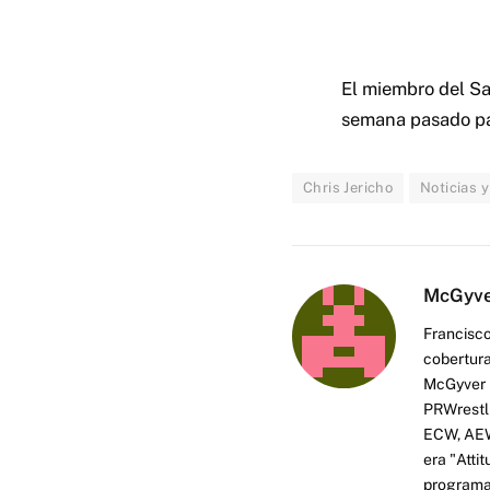
El miembro del Sa
semana pasado par
Chris Jericho
Noticias y
McGyv
Francisco
cobertura
McGyver h
PRWrestli
ECW, AEW 
era "Atti
programas