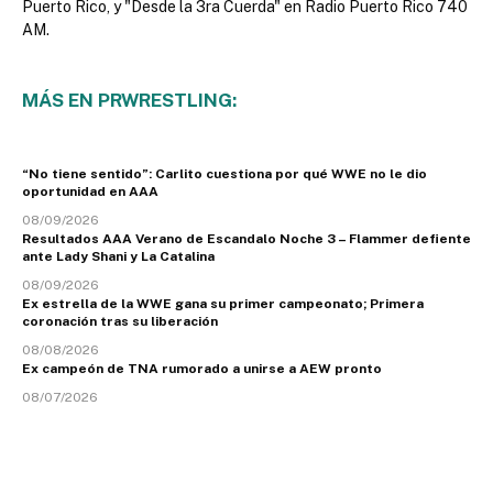
Puerto Rico, y "Desde la 3ra Cuerda" en Radio Puerto Rico 740
AM.
MÁS EN PRWRESTLING:
“No tiene sentido”: Carlito cuestiona por qué WWE no le dio
oportunidad en AAA
08/09/2026
Resultados AAA Verano de Escandalo Noche 3 – Flammer defiente
ante Lady Shani y La Catalina
08/09/2026
Ex estrella de la WWE gana su primer campeonato; Primera
coronación tras su liberación
08/08/2026
Ex campeón de TNA rumorado a unirse a AEW pronto
08/07/2026