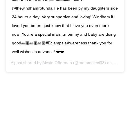
@thewindhamrotunda He has been by my daughters side
24 hours a day! Very supportive and loving! Windham if I
loved you before just know that I love you even more
now! You’re a special man…mommy and baby are doing
good🙏🏽🙏🏽🙏🏽#EclampsiaAwareness thank you for
well wishes in advance! ❤️❤️
A post shared by
Alexie Offerman
(@mommalexi33) on
May 19, 