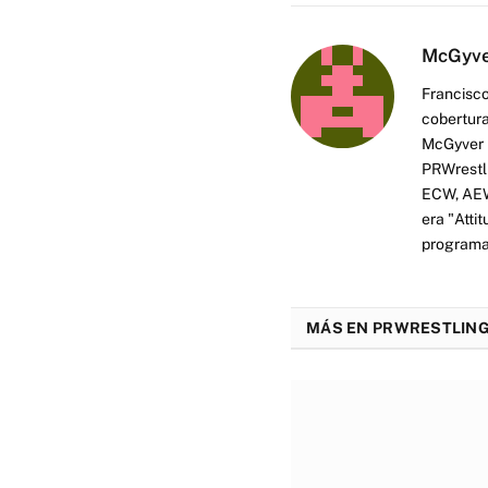
McGyv
Francisco
cobertura
McGyver h
PRWrestli
ECW, AEW 
era "Atti
programas
MÁS EN PRWRESTLING