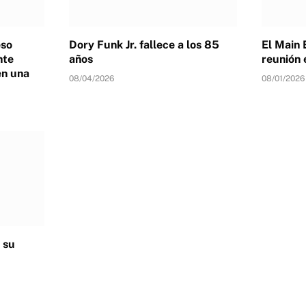
eso
Dory Funk Jr. fallece a los 85
El Main 
nte
años
reunión 
en una
08/04/2026
08/01/2026
 su