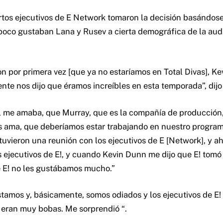
rtos ejecutivos de E Network tomaron la decisión basándos
oco gustaban Lana y Rusev a cierta demográfica de la aud
n por primera vez [que ya no estaríamos en Total Divas], K
ente nos dijo que éramos increíbles en esta temporada”, dijo
él me amaba, que Murray, que es la compañía de producci
ama, que deberíamos estar trabajando en nuestro programa
 tuvieron una reunión con los ejecutivos de E [Network], y a
ejecutivos de E!, y cuando Kevin Dunn me dijo que E! tomó
 E! no les gustábamos mucho.”
ustamos y, básicamente, somos odiados y los ejecutivos de E
s eran muy bobas. Me sorprendió “.