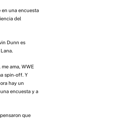
e en una encuesta
iencia del
evin Dunn es
 Lana.
ón, me ama, WWE
 spin-off. Y
hora hay un
 una encuesta y a
! pensaron que