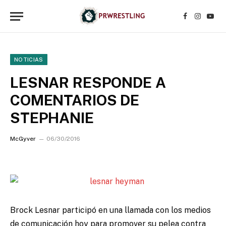
Facebook
Instagr
YouT
NOTICIAS
LESNAR RESPONDE A
COMENTARIOS DE
STEPHANIE
McGyver
06/30/2016
Brock Lesnar participó en una llamada con los medios
de comunicación hoy para promover su pelea contra