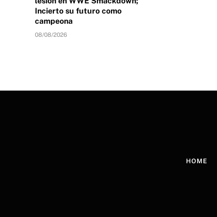
lesión en WWE Smackdown;
Incierto su futuro como
campeona
08/08/2026
HOME