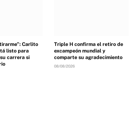
irarme”: Carlito
Triple H confirma el retiro de
tá listo para
excampeón mundial y
su carrera si
comparte su agradecimiento
rio
08/08/2026