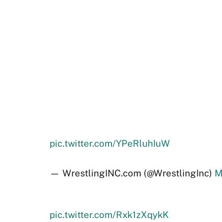
pic.twitter.com/YPeRluhIuW
— WrestlingINC.com (@WrestlingInc)
M
pic.twitter.com/Rxk1zXqykK