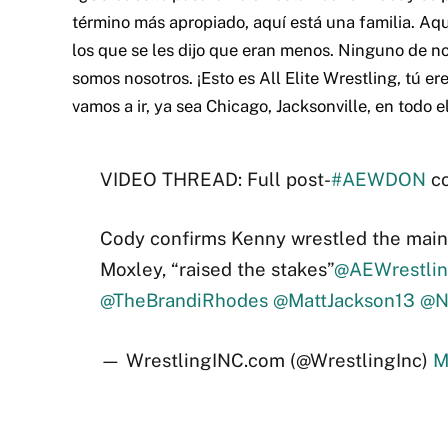
término más apropiado, aquí está una familia. Aquí
los que se les dijo que eran menos. Ninguno de 
somos nosotros. ¡Esto es All Elite Wrestling, tú e
vamos a ir, ya sea Chicago, Jacksonville, en todo
VIDEO THREAD: Full post-
#AEWDON
co
Cody confirms Kenny wrestled the main
Moxley, “raised the stakes”
@AEWrestli
@TheBrandiRhodes
@MattJackson13
@N
— WrestlingINC.com (@WrestlingInc)
M