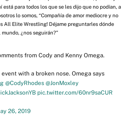
 está para todos los que se les dijo que no podían, a
nosotros lo somos, “Compañía de amor mediocre y no
res All Elite Wrestling! Déjame preguntarles dónde
 el mundo, ¿nos seguirán?”
mments from Cody and Kenny Omega.
 event with a broken nose. Omega says
ng
@CodyRhodes
@JonMoxley
ickJacksonYB
pic.twitter.com/60nr9saCUR
ay 26, 2019