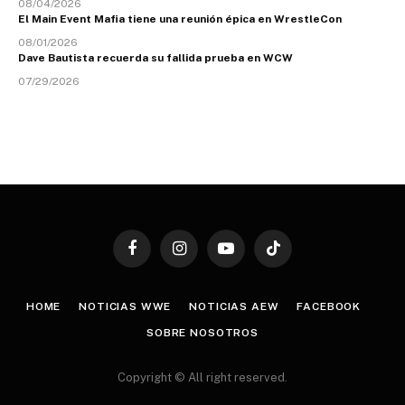
08/04/2026
El Main Event Mafia tiene una reunión épica en WrestleCon
08/01/2026
Dave Bautista recuerda su fallida prueba en WCW
07/29/2026
Facebook
Instagram
YouTube
TikTok
HOME
NOTICIAS WWE
NOTICIAS AEW
FACEBOOK
SOBRE NOSOTROS
Copyright © All right reserved.