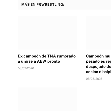
MÁS EN PRWRESTLING:
Ex campeón de TNA rumorado
Campeón mun
a unirse a AEW pronto
pesado es re
despojado de 
08/07/2026
acción discip
08/05/2026