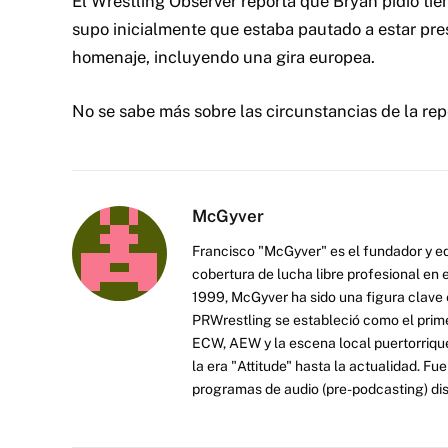
El Wrestling Observer reporta que Bryan pidió tie
supo inicialmente que estaba pautado a estar pre
homenaje, incluyendo una gira europea.
No se sabe más sobre las circunstancias de la rep
McGyver
Francisco "McGyver" es el fundador y ed
cobertura de lucha libre profesional en
1999, McGyver ha sido una figura clave en
PRWrestling se estableció como el prim
ECW, AEW y la escena local puertorriqueñ
la era "Attitude" hasta la actualidad. F
programas de audio (pre-podcasting) dist