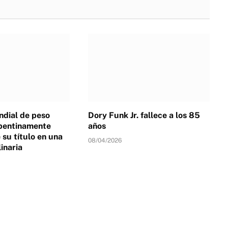
dial de peso
Dory Funk Jr. fallece a los 85
pentinamente
años
su título en una
08/04/2026
linaria