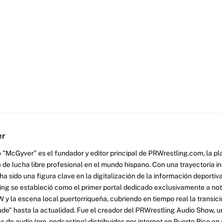
er
 "McGyver" es el fundador y editor principal de PRWrestling.com, la pl
 de lucha libre profesional en el mundo hispano. Con una trayectoria i
a sido una figura clave en la digitalización de la información deportiva
ng se estableció como el primer portal dedicado exclusivamente a no
y la escena local puertorriqueña, cubriendo en tiempo real la transició
tude" hasta la actualidad. Fue el creador del PRWrestling Audio Show, u
 de audio (pre-podcasting) distribuidos por internet en Puerto Rico en 