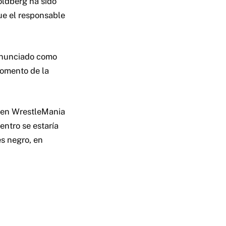
oldberg ha sido
e el responsable
 anunciado como
momento de la
o en WrestleMania
entro se estaría
es negro, en