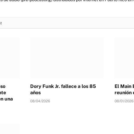
:
eso
Dory Funk Jr. fallece a los 85
El Main 
nte
años
reunión 
en una
08/04/2026
08/01/2026