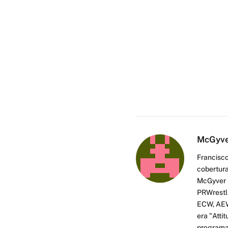
McGyv
Francisco
cobertura
McGyver h
PRWrestli
ECW, AEW 
era "Atti
programas