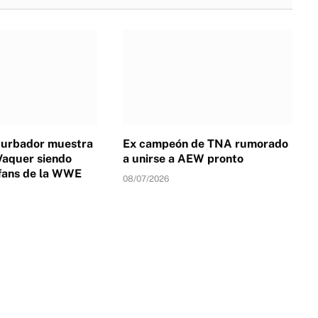
turbador muestra
Ex campeón de TNA rumorado
Vaquer siendo
a unirse a AEW pronto
fans de la WWE
08/07/2026