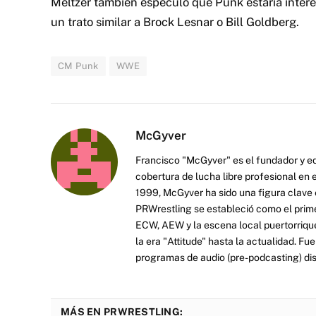
Meltzer también especuló que Punk estaría intere
un trato similar a Brock Lesnar o Bill Goldberg.
CM Punk
WWE
McGyver
Francisco "McGyver" es el fundador y ed
cobertura de lucha libre profesional en
1999, McGyver ha sido una figura clave en
PRWrestling se estableció como el prim
ECW, AEW y la escena local puertorriqueñ
la era "Attitude" hasta la actualidad. F
programas de audio (pre-podcasting) dist
MÁS EN PRWRESTLING: