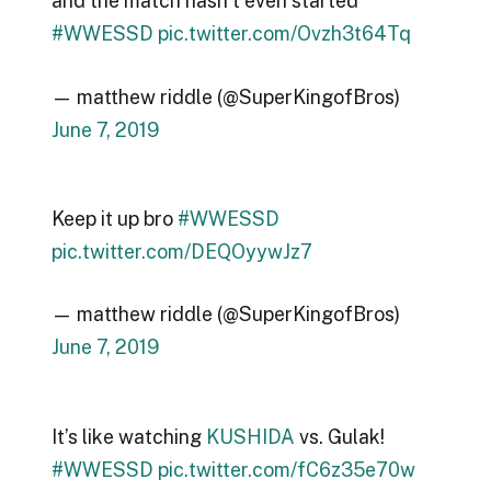
and the match hasn’t even started
#WWESSD
pic.twitter.com/Ovzh3t64Tq
— matthew riddle (@SuperKingofBros)
June 7, 2019
Keep it up bro
#WWESSD
pic.twitter.com/DEQOyywJz7
— matthew riddle (@SuperKingofBros)
June 7, 2019
It’s like watching
KUSHIDA
vs. Gulak!
#WWESSD
pic.twitter.com/fC6z35e70w