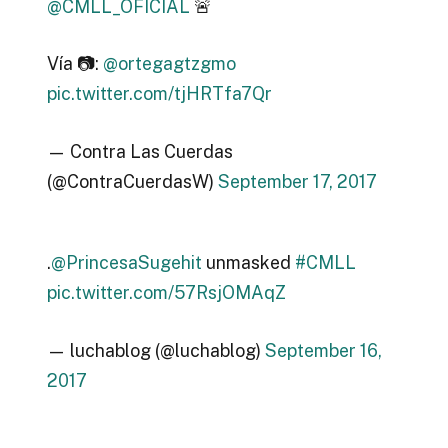
@CMLL_OFICIAL
🚨
Vía 📷:
@ortegagtzgmo
pic.twitter.com/tjHRTfa7Qr
— Contra Las Cuerdas
(@ContraCuerdasW)
September 17, 2017
.
@PrincesaSugehit
unmasked
#CMLL
pic.twitter.com/57RsjOMAqZ
— luchablog (@luchablog)
September 16,
2017