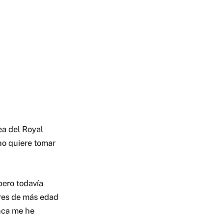
ea del Royal
no quiere tomar
pero todavía
res de más edad
unca me he