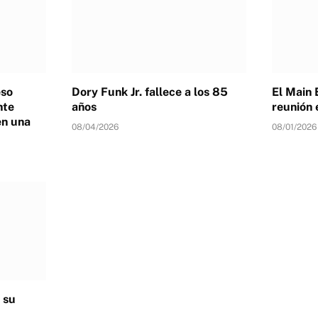
eso
Dory Funk Jr. fallece a los 85
El Main 
nte
años
reunión 
en una
08/04/2026
08/01/2026
 su