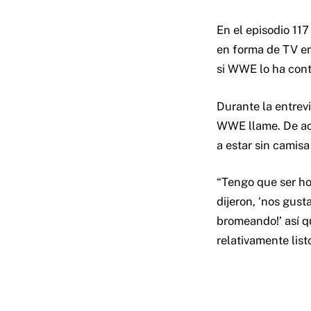
En el episodio 11
en forma de TV en
si WWE lo ha cont
Durante la entrev
WWE llame. De acu
a estar sin camisa
“Tengo que ser ho
dijeron, ‘nos gust
bromeando!’ así q
relativamente listo