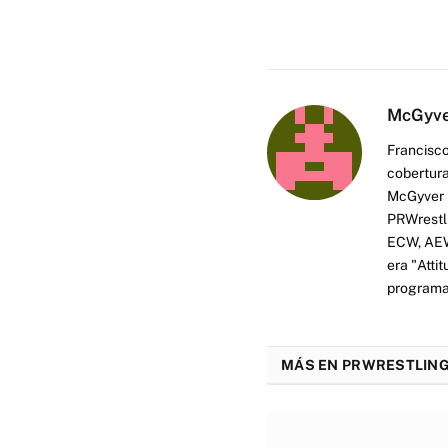
McGyv
Francisco
cobertura
McGyver h
PRWrestli
ECW, AEW 
era "Atti
programas
MÁS EN PRWRESTLING