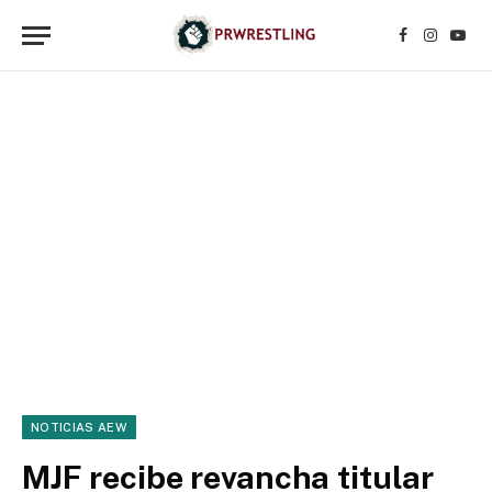
Facebook
Instagr
YouT
NOTICIAS AEW
MJF recibe revancha titular