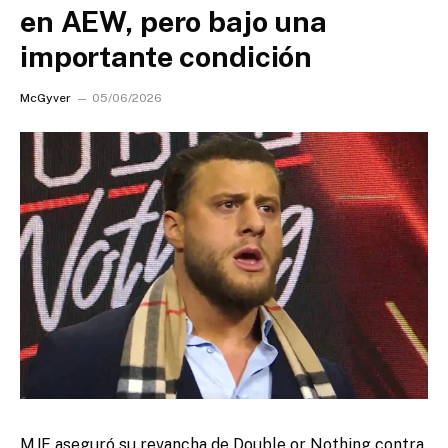
en AEW, pero bajo una
importante condición
McGyver
05/06/2026
MJF aseguró su revancha de Double or Nothing contra