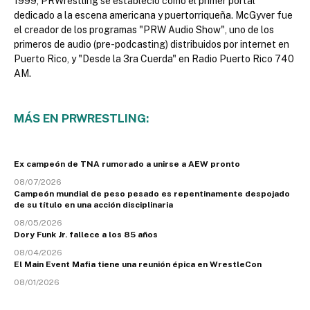
1999, PRWrestling se estableció como el primer portal
dedicado a la escena americana y puertorriqueña. McGyver fue
el creador de los programas "PRW Audio Show", uno de los
primeros de audio (pre-podcasting) distribuidos por internet en
Puerto Rico, y "Desde la 3ra Cuerda" en Radio Puerto Rico 740
AM.
MÁS EN PRWRESTLING:
Ex campeón de TNA rumorado a unirse a AEW pronto
08/07/2026
Campeón mundial de peso pesado es repentinamente despojado
de su título en una acción disciplinaria
08/05/2026
Dory Funk Jr. fallece a los 85 años
08/04/2026
El Main Event Mafia tiene una reunión épica en WrestleCon
08/01/2026