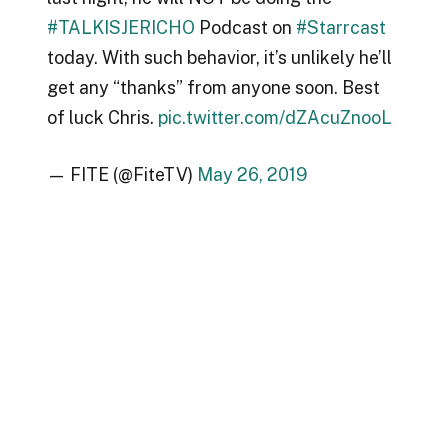
#TALKISJERICHO
Podcast on
#Starrcast
today. With such behavior, it’s unlikely he’ll
get any “thanks” from anyone soon. Best
of luck Chris.
pic.twitter.com/dZAcuZnooL
— FITE (@FiteTV)
May 26, 2019