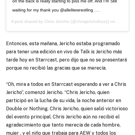
on the back is really starting to piss me off. And I’m Still
waiting for my thank you @allelitewrestling ….
A post shared by
Chris Jericho
(@chrisjerichofozzy) on
May 26, 
Entonces, esta mañana, Jericho estaba programado
para tener una edición en vivo de Talk is Jericho más
tarde hoy en Starrcast, pero dijo que no se presentará
porque no recibió las gracias que se merecía.
“Oh, mira a todos en Starrcast esperando a ver a Chris
Jericho”, comenzó Jericho. “Chris Jericho, quien
participó en la lucha de su vida, la noche anterior en
Double or Nothing. Chris Jericho, quien salió victorioso
del evento principal. Chris Jericho aún no recibió el
agradecimiento que tanto merecía de cada hombre,
mujer , y el niño que trabaja para AEW y todos los