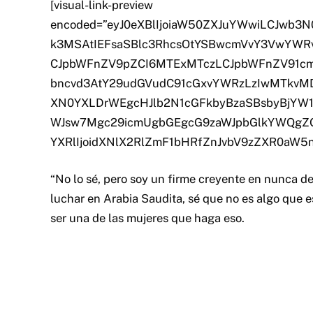
[visual-link-preview
encoded=”eyJ0eXBlIjoiaW50ZXJuYWwiLCJwb3
k3MSAtIEFsaSBlc3RhcsOtYSBwcmVvY3VwYWRvI
CJpbWFnZV9pZCI6MTExMTczLCJpbWFnZV91cm
bncvd3AtY29udGVudC91cGxvYWRzLzIwMTkvMD
XN0YXLDrWEgcHJlb2N1cGFkbyBzaSBsbyBjYW1
WJsw7Mgc29icmUgbGEgcG9zaWJpbGlkYWQgZGUg
YXRlIjoidXNlX2RlZmF1bHRfZnJvbV9zZXR0aW5n
“No lo sé, pero soy un firme creyente en nunca d
luchar en Arabia Saudita, sé que no es algo que 
ser una de las mujeres que haga eso.