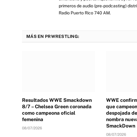
primeros de audio (pre-podcasting) distr
Radio Puerto Rico 740 AM.
MÁS EN PRWRESTLING:
Resultados WWE Smackdown
WWE confirm
8/7 – Chelsea Green coronada
que campeona
como campeona oficial
despojada de 
femenina
nombra nuev
SmackDown
08/07/2026
08/07/2026