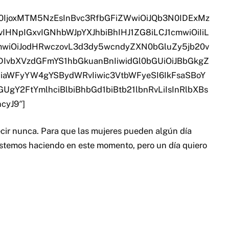
N0IjoxMTM5NzEsInBvc3RfbGFiZWwiOiJQb3N0IDExMz
HNpIGxvIGNhbWJpYXJhbiBhIHJ1ZG8iLCJ1cmwiOiIiL
wiOiJodHRwczovL3d3dy5wcndyZXN0bGluZy5jb20v
IvbXVzdGFmYS1hbGkuanBnIiwidGl0bGUiOiJBbGkgZ
iaWFyYW4gYSBydWRvIiwic3VtbWFyeSI6IkFsaSBoY
Y2FtYmlhciBlbiBhbGd1biBtb21lbnRvLiIsInRlbXBs
cyJ9″]
ecir nunca. Para que las mujeres pueden algún día
estemos haciendo en este momento, pero un día quiero