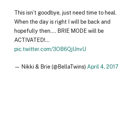
This isn’t goodbye, just need time to heal.
When the day is right I will be back and
hopefully then…. BRIE MODE will be
ACTIVATED!…
pic.twitter.com/3OB6QjUnvU
— Nikki & Brie (@BellaTwins)
April 4, 2017