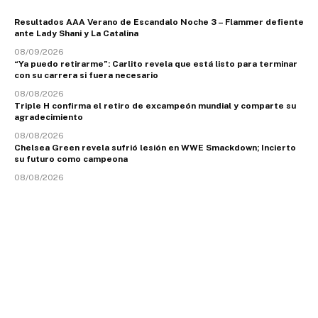
Resultados AAA Verano de Escandalo Noche 3 – Flammer defiente
ante Lady Shani y La Catalina
08/09/2026
“Ya puedo retirarme”: Carlito revela que está listo para terminar
con su carrera si fuera necesario
08/08/2026
Triple H confirma el retiro de excampeón mundial y comparte su
agradecimiento
08/08/2026
Chelsea Green revela sufrió lesión en WWE Smackdown; Incierto
su futuro como campeona
08/08/2026