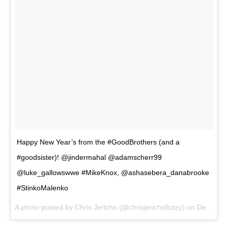
Happy New Year’s from the #GoodBrothers (and a
#goodsister)! @jindermahal @adamscherr99
@luke_gallowswwe #MikeKnox, @ashasebera_danabrooke
#StinkoMalenko
A photo posted by Chris Jericho (@chrisjerichofozzy) on
Dec 31, 2016 at 8:26pm PST