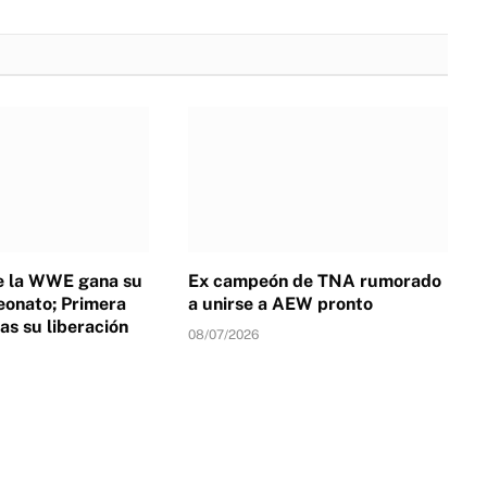
de la WWE gana su
Ex campeón de TNA rumorado
onato; Primera
a unirse a AEW pronto
as su liberación
08/07/2026