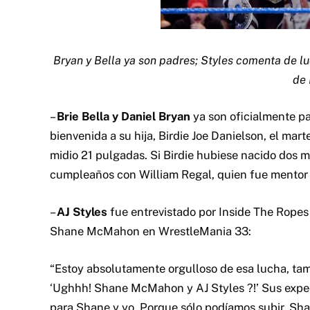
Bryan y Bella ya son padres; Styles comenta de 
de 
–
Brie Bella y Daniel Bryan
ya son oficialmente pa
bienvenida a su hija, Birdie Joe Danielson, el mart
midio 21 pulgadas. Si Birdie hubiese nacido dos 
cumpleaños con William Regal, quien fue mentor e
–
AJ Styles
fue entrevistado por Inside The Ropes
Shane McMahon en WrestleMania 33:
“Estoy absolutamente orgulloso de esa lucha, tam
‘Ughhh! Shane McMahon y AJ Styles ?!’ Sus expect
para Shane y yo. Porque sólo podíamos subir. Sh