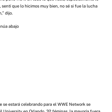
sentí que lo hicimos muy bien, no sé si fue la lucha
” dijo.
inúa abajo
 se estará celebrando para el WWE Network se
ail University en Orlando. 32 féminas, la mayoría fuera