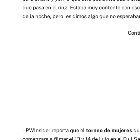
que pasa en el ring. Estaba muy contento con eso, 
de la noche, pero les dimos algo que no esperaban,
Cont
– PWInsider reporta que el
torneo de mujeres
que
comenzara a filmar el 13 y 14 de julio en el Full S