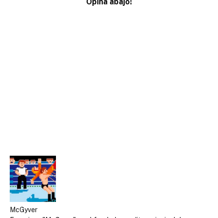
Opina abajo!
McGyver