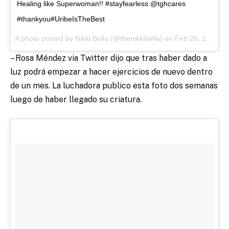
Healing like Superwoman!! #stayfearless @tghcares
#thankyou#UribeIsTheBest
A photo posted by Nikki Bella (@thenikkibella) on
Feb 26, 2016 at 10:48am PST
– Rosa Méndez via Twitter dijo que tras haber dado a
luz podrá empezar a hacer ejercicios de nuevo dentro
de un mes. La luchadora publico esta foto dos semanas
luego de haber llegado su criatura.