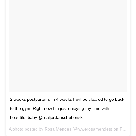
2 weeks postpartum. In 4 weeks I will be cleared to go back
to the gym. Right now I’m just enjoying my time with
beautiful baby @realjordanschubenski
A photo posted by Rosa Mendes (@wwerosamendes) on
Feb 27, 2016 at 11:32am PST