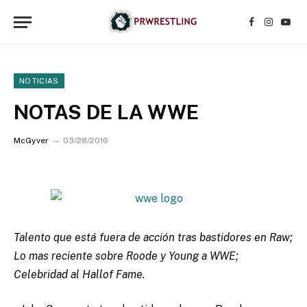
Facebook
Instagr
YouT
NOTICIAS
NOTAS DE LA WWE
McGyver
03/28/2016
Talento que está fuera de acción tras bastidores en Raw;
Lo mas reciente sobre Roode y Young a WWE;
Celebridad al Hallof Fame.