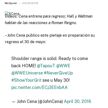
McGyver
04/30/2016
Videos: Cena entrena para regreso; Hall y Waltman
hablan de las reacciones a Roman Reigns.
– John Cena publico este pietaje en preparación su
regreso el 30 de mayo:
Shoulder range is solid. Ready to come
back HOME!
@TapouT
@WWE
@WWEUniverse
#NeverGiveUp
#ShowYourGrit
see u May 30!
pic.twitter.com/ECj3EEnbAA
— John Cena (@JohnCena)
April 30, 2016