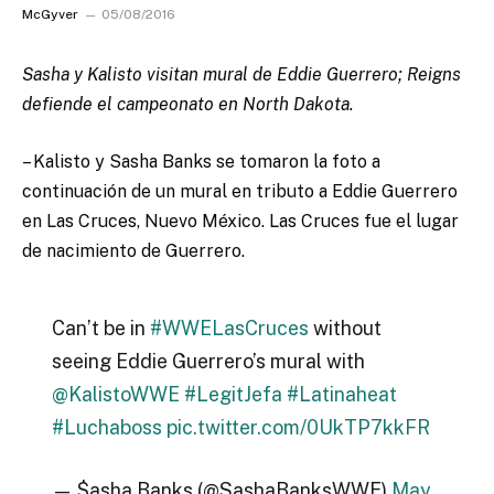
McGyver
05/08/2016
Sasha y Kalisto visitan mural de Eddie Guerrero; Reigns
defiende el campeonato en North Dakota.
– Kalisto y Sasha Banks se tomaron la foto a
continuación de un mural en tributo a Eddie Guerrero
en Las Cruces, Nuevo México. Las Cruces fue el lugar
de nacimiento de Guerrero.
Can’t be in
#WWELasCruces
without
seeing Eddie Guerrero’s mural with
@KalistoWWE
#LegitJefa
#Latinaheat
#Luchaboss
pic.twitter.com/0UkTP7kkFR
— $asha Banks (@SashaBanksWWE)
May