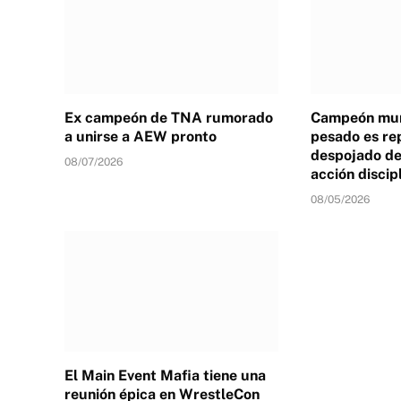
Ex campeón de TNA rumorado
Campeón mun
a unirse a AEW pronto
pesado es re
despojado de 
08/07/2026
acción discip
08/05/2026
El Main Event Mafia tiene una
reunión épica en WrestleCon