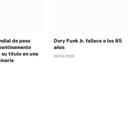
dial de peso
Dory Funk Jr. fallece a los 85
pentinamente
años
su título en una
08/04/2026
linaria