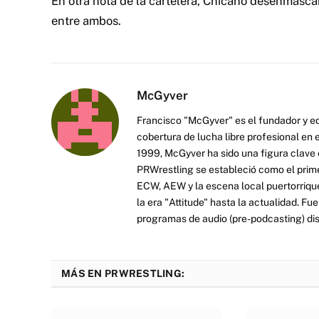
En otra nota de la cartelera, Chicano desenmascar
entre ambos.
McGyver
Francisco "McGyver" es el fundador y ed
cobertura de lucha libre profesional en
1999, McGyver ha sido una figura clave en
PRWrestling se estableció como el prim
ECW, AEW y la escena local puertorriqueñ
la era "Attitude" hasta la actualidad. F
programas de audio (pre-podcasting) dist
MÁS EN PRWRESTLING: