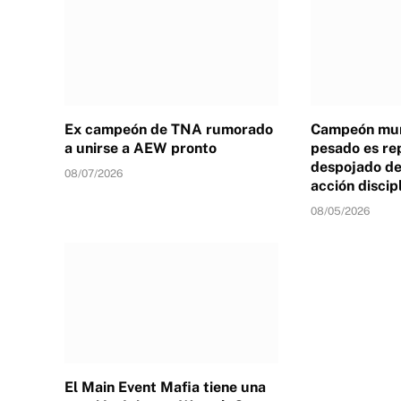
Ex campeón de TNA rumorado
Campeón mun
a unirse a AEW pronto
pesado es re
despojado de 
08/07/2026
acción discip
08/05/2026
El Main Event Mafia tiene una