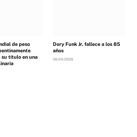
dial de peso
Dory Funk Jr. fallece a los 85
pentinamente
años
su título en una
08/04/2026
linaria