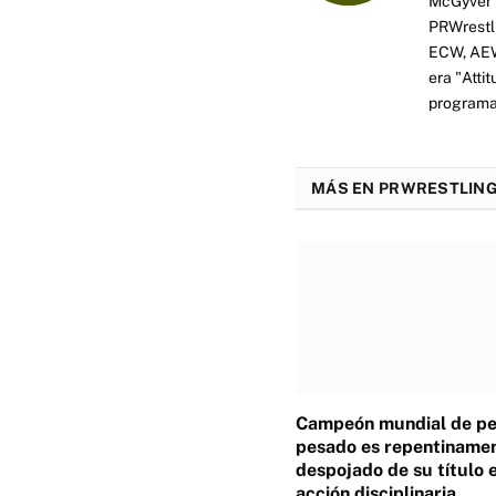
McGyver h
PRWrestli
ECW, AEW 
era "Atti
programas
MÁS EN PRWRESTLING
Campeón mundial de p
pesado es repentiname
despojado de su título 
acción disciplinaria