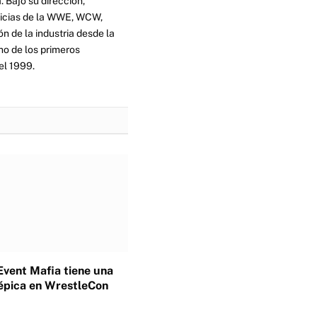
. Bajo su dirección,
ticias de la WWE, WCW,
n de la industria desde la
no de los primeros
el 1999.
Event Mafia tiene una
épica en WrestleCon