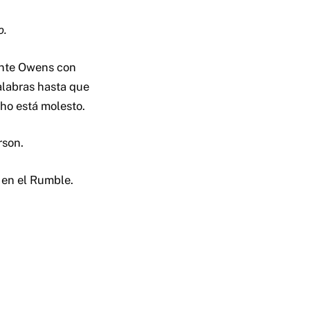
o.
 ante Owens con
palabras hasta que
ho está molesto.
rson.
 en el Rumble.