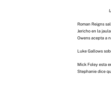
U
Roman Reigns sale
Jericho en la jau
Owens acepta a no
Luke Gallows sobr
Mick Foley esta e
Stephanie dice que