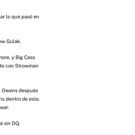
sar lo que pasó en
rew Gulak.
ore, y Big Cass
ente con Strowman
s. Owens después
ns dentro de esta.
ear.
á sin DQ.