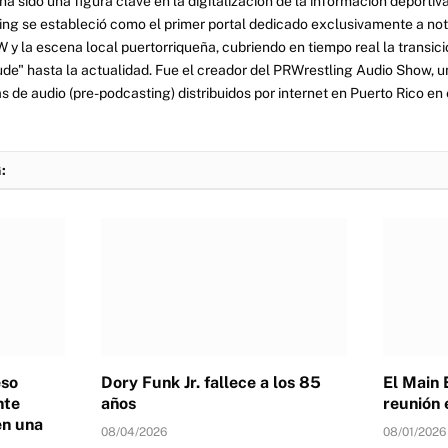
a sido una figura clave en la digitalización de la información deportiva
ng se estableció como el primer portal dedicado exclusivamente a no
y la escena local puertorriqueña, cubriendo en tiempo real la transició
tude" hasta la actualidad. Fue el creador del PRWrestling Audio Show, u
 de audio (pre-podcasting) distribuidos por internet en Puerto Rico en 
:
eso
Dory Funk Jr. fallece a los 85
El Main 
nte
años
reunión 
en una
08/04/2026
08/01/2026