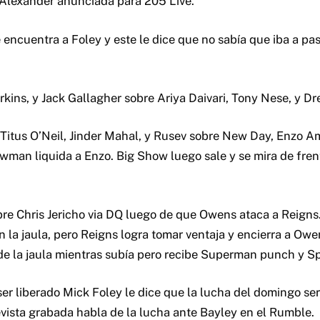
c Alexander anunciada para 205 Live.
 encuentra a Foley y este le dice que no sabía que iba a pa
rkins, y Jack Gallagher sobre Ariya Daivari, Tony Nese, y D
itus O’Neil, Jinder Mahal, y Rusev sobre New Day, Enzo Am
wman liquida a Enzo. Big Show luego sale y se mira de fr
re Chris Jericho via DQ luego de que Owens ataca a Reign
 la jaula, pero Reigns logra tomar ventaja y encierra a Owe
 de la jaula mientras subía pero recibe Superman punch y Sp
r liberado Mick Foley le dice que la lucha del domingo ser
evista grabada habla de la lucha ante Bayley en el Rumble.