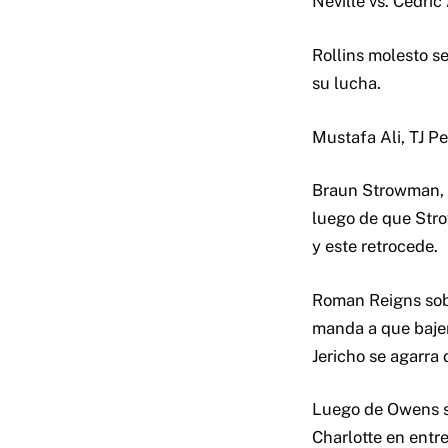
Neville vs. Cedri
Rollins molesto se
su lucha.
Mustafa Ali, TJ Pe
Braun Strowman, T
luego de que Stro
y este retrocede.
Roman Reigns sob
manda a que bajen
Jericho se agarra
Luego de Owens se
Charlotte en entr