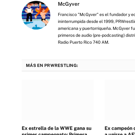
McGyver
Francisco "McGyver" es el fundador y ed
ininterrumpida desde el 1999, PRWrestli
americana y puertorriqueña. McGyver fu
primeros de audio (pre-podcasting) distr
Radio Puerto Rico 740 AM.
MÁS EN PRWRESTLING:
Ex estrella de la WWE gana su
Ex campeón 
primer campeonato; Primera
a unirse a A