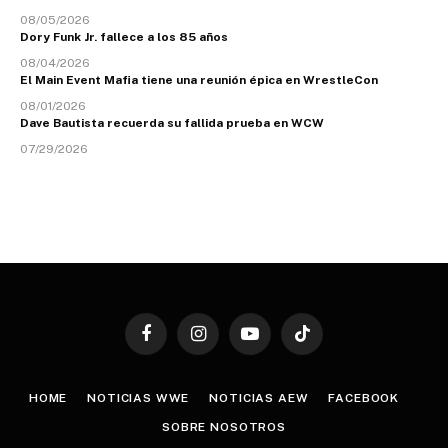
08/05/2026
Dory Funk Jr. fallece a los 85 años
08/04/2026
El Main Event Mafia tiene una reunión épica en WrestleCon
08/01/2026
Dave Bautista recuerda su fallida prueba en WCW
07/29/2026
Facebook
Instagram
YouTube
TikTok
HOME
NOTICIAS WWE
NOTICIAS AEW
FACEBOOK
SOBRE NOSOTROS