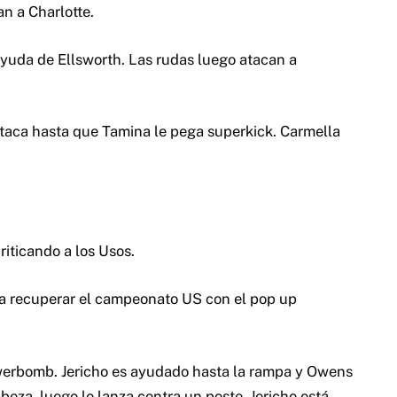
an a Charlotte.
yuda de Ellsworth. Las rudas luego atacan a
s ataca hasta que Tamina le pega superkick. Carmella
iticando a los Usos.
ara recuperar el campeonato US con el pop up
werbomb. Jericho es ayudado hasta la rampa y Owens
beza, luego lo lanza contra un poste. Jericho está