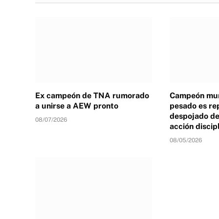
Ex campeón de TNA rumorado
Campeón mun
a unirse a AEW pronto
pesado es re
despojado de 
08/07/2026
acción discip
08/05/2026