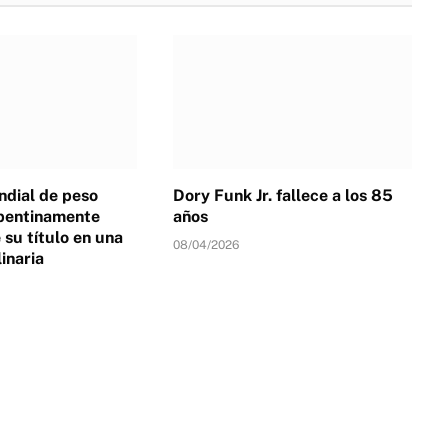
dial de peso
Dory Funk Jr. fallece a los 85
pentinamente
años
su título en una
08/04/2026
linaria