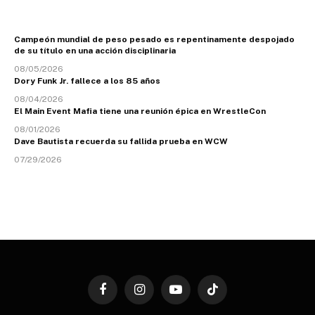
Campeón mundial de peso pesado es repentinamente despojado
de su título en una acción disciplinaria
08/05/2026
Dory Funk Jr. fallece a los 85 años
08/04/2026
El Main Event Mafia tiene una reunión épica en WrestleCon
08/01/2026
Dave Bautista recuerda su fallida prueba en WCW
07/29/2026
Facebook
Instagram
YouTube
TikTok