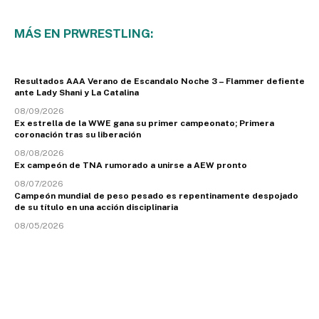
MÁS EN PRWRESTLING:
Resultados AAA Verano de Escandalo Noche 3 – Flammer defiente
ante Lady Shani y La Catalina
08/09/2026
Ex estrella de la WWE gana su primer campeonato; Primera
coronación tras su liberación
08/08/2026
Ex campeón de TNA rumorado a unirse a AEW pronto
08/07/2026
Campeón mundial de peso pesado es repentinamente despojado
de su título en una acción disciplinaria
08/05/2026