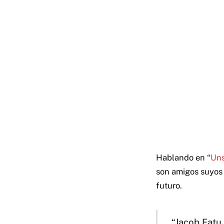
Hablando en “
Uns
son amigos suyos e
futuro.
“Jacob Fatu 