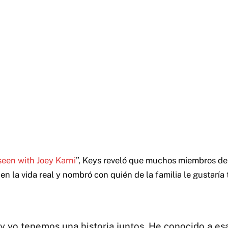
een with Joey Karni
”, Keys reveló que muchos miembros de
n la vida real y nombró con quién de la familia le gustaría 
y yo tenemos una historia juntos. He conocido a esa