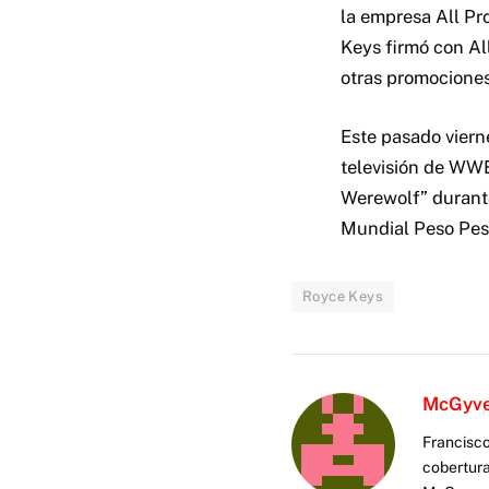
la empresa All Pr
Keys firmó con Al
otras promocione
Este pasado viern
televisión de WWE
Werewolf” durante
Mundial Peso Pes
Royce Keys
McGyv
Francisco
cobertura