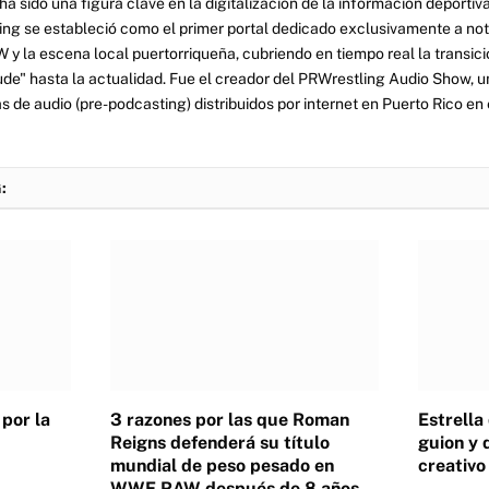
a sido una figura clave en la digitalización de la información deportiva
ng se estableció como el primer portal dedicado exclusivamente a no
y la escena local puertorriqueña, cubriendo en tiempo real la transició
tude" hasta la actualidad. Fue el creador del PRWrestling Audio Show, u
 de audio (pre-podcasting) distribuidos por internet en Puerto Rico en 
:
por la
3 razones por las que Roman
Estrella
Reigns defenderá su título
guion y 
mundial de peso pesado en
creativ
WWE RAW después de 8 años