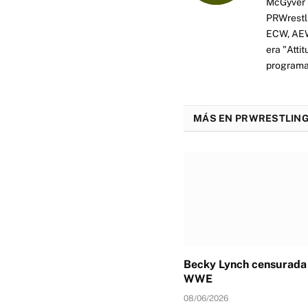
McGyver h
PRWrestli
ECW, AEW 
era "Atti
programas
MÁS EN PRWRESTLING
Becky Lynch censurada 
WWE
08/06/2026