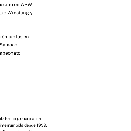
imo año en APW,
gue Wrestling y
ión juntos en
 “Samoan
ampeonato
ataforma pionera en la
ninterrumpida desde 1999,