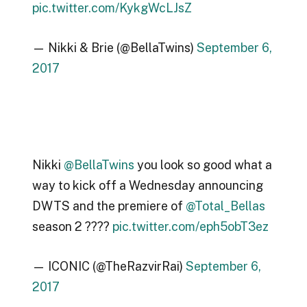
pic.twitter.com/KykgWcLJsZ
— Nikki & Brie (@BellaTwins)
September 6,
2017
Nikki
@BellaTwins
you look so good what a
way to kick off a Wednesday announcing
DWTS and the premiere of
@Total_Bellas
season 2 ????
pic.twitter.com/eph5obT3ez
— ICONIC (@TheRazvirRai)
September 6,
2017