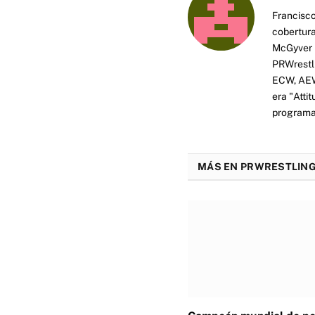
Francisco
cobertura
McGyver h
PRWrestli
ECW, AEW 
era "Atti
programas
MÁS EN PRWRESTLING