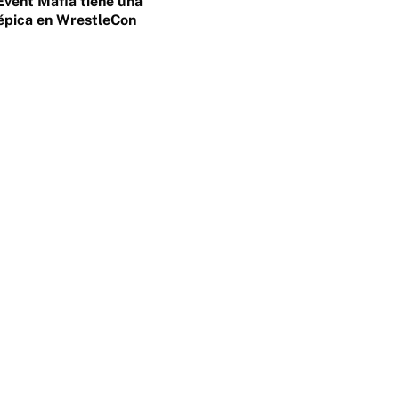
Event Mafia tiene una
épica en WrestleCon