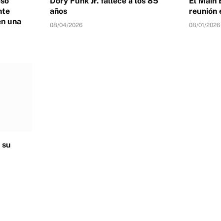
eso
Dory Funk Jr. fallece a los 85
El Main 
nte
años
reunión 
en una
08/04/2026
08/01/2026
 su