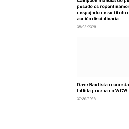
Campeón mundial de p
pesado es repentiname
despojado de su título 
acción disciplinaria
08/05/2026
Dave Bautista recuerda
fallida prueba en WCW
07/29/2026