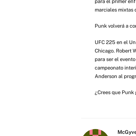
para el primer en
marciales mixtas d
Punk volverá a com
UFC 225 en el Uni
Chicago. Robert W
para ser el event
campeonato inter
Anderson al prog
¿Crees que Punk 
McGyv