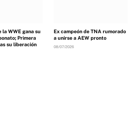
de la WWE gana su
Ex campeón de TNA rumorado
onato; Primera
a unirse a AEW pronto
as su liberación
08/07/2026