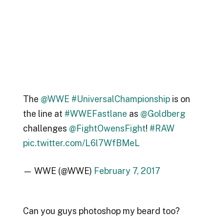
The
@WWE
#UniversalChampionship
is on
the line at
#WWEFastlane
as
@Goldberg
challenges
@FightOwensFight
!
#RAW
pic.twitter.com/L6l7WfBMeL
— WWE (@WWE)
February 7, 2017
Can you guys photoshop my beard too?