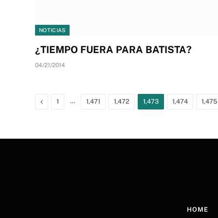
NOTICIAS
¿TIEMPO FUERA PARA BATISTA?
04/21/2014
Previous
…
1
1,471
1,472
1,473
1,474
1,475
HOME