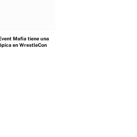
Event Mafia tiene una
épica en WrestleCon