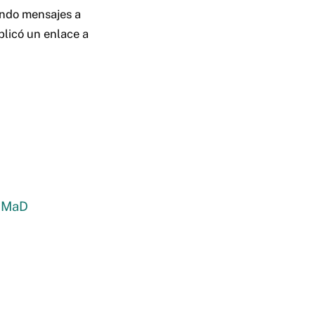
ando mensajes a
blicó un enlace a
qUMaD