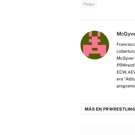
Paige
McGyv
Francisco
cobertura
McGyver h
PRWrestli
ECW, AEW 
era "Atti
programas
MÁS EN PRWRESTLING