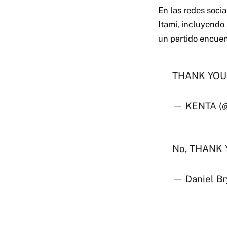
En las redes soci
Itami, incluyendo
un partido encuen
THANK YOU
— KENTA (@
No, THANK
— Daniel B