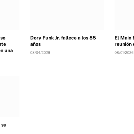
eso
Dory Funk Jr. fallece a los 85
El Main 
nte
años
reunión 
en una
08/04/2026
08/01/2026
 su