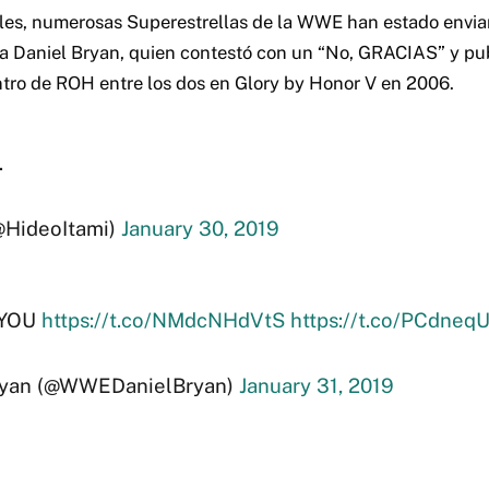
ales, numerosas Superestrellas de la WWE han estado envi
 a Daniel Bryan, quien contestó con un “No, GRACIAS” y pu
tro de ROH entre los dos en Glory by Honor V en 2006.
.
HideoItami)
January 30, 2019
 YOU
https://t.co/NMdcNHdVtS
https://t.co/PCdne
ryan (@WWEDanielBryan)
January 31, 2019