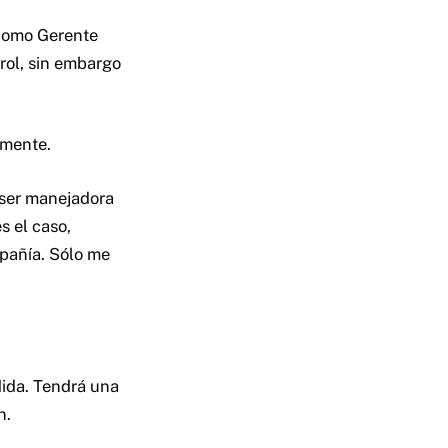
 como Gerente
rol, sin embargo
 mente.
 ser manejadora
s el caso,
mpañía. Sólo me
dida. Tendrá una
n.