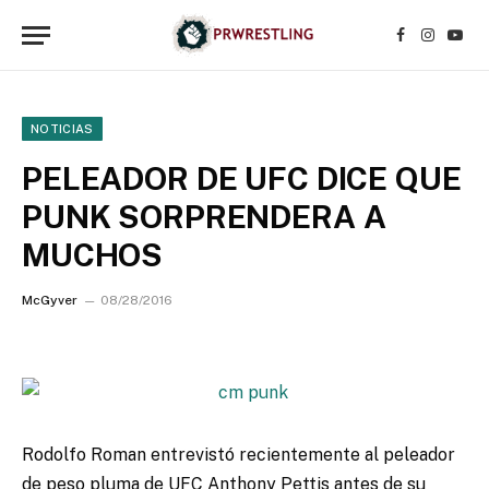
Facebook
Instagr
YouT
NOTICIAS
PELEADOR DE UFC DICE QUE
PUNK SORPRENDERA A
MUCHOS
McGyver
08/28/2016
Rodolfo Roman entrevistó recientemente al peleador
de peso pluma de UFC Anthony Pettis antes de su