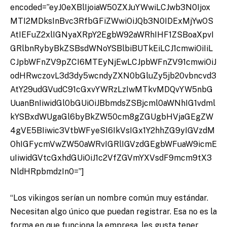
encoded=”eyJ0eXBlIjoiaW50ZXJuYWwiLCJwb3N0Ijox
MTI2MDksInBvc3RfbGFiZWwiOiJQb3N0IDExMjYwOS
AtIEFuZ2xlIGNyaXRpY2EgbW92aWRhIHF1ZSBoaXpvI
GRlbnRybyBkZSBsdWNoYSBlbiBUTkEiLCJ1cmwiOiIiL
CJpbWFnZV9pZCI6MTEyNjEwLCJpbWFnZV91cmwiOiJ
odHRwczovL3d3dy5wcndyZXN0bGluZy5jb20vbncvd3
AtY29udGVudC91cGxvYWRzLzIwMTkvMDQvYW5nbG
UuanBnIiwidGl0bGUiOiJBbmdsZSBjcml0aWNhIG1vdml
kYSBxdWUgaGl6byBkZW50cm8gZGUgbHVjaGEgZW
4gVE5BIiwic3VtbWFyeSI6IkVsIGx1Y2hhZG9yIGVzdM
OhIGFycmVwZW50aWRvIGRlIGVzdGEgbWFuaW9icmE
uIiwidGVtcGxhdGUiOiJ1c2VfZGVmYXVsdF9mcm9tX3
NldHRpbmdzIn0=”]
“Los vikingos serían un nombre común muy estándar.
Necesitan algo único que puedan registrar. Esa no es la
forma en que funciona la empresa, les gusta tener